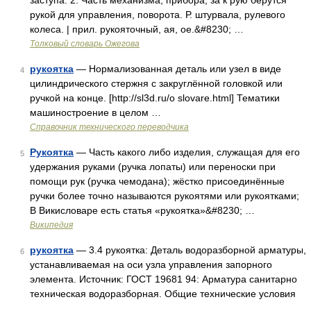
заступа. 2. Часть механизма, прибора, за к рую берутся
рукой для управления, поворота. Р. штурвала, рулевого
колеса. | прил. рукояточный, ая, ое.&#8230; …
Толковый словарь Ожегова
рукоятка
— Нормализованная деталь или узел в виде
4
цилиндрического стержня с закруглённой головкой или
ручкой на конце. [http://sl3d.ru/o slovare.html] Тематики
машиностроение в целом …
Справочник технического переводчика
Рукоятка
— Часть какого либо изделия, служащая для его
5
удержания руками (ручка лопаты) или переноски при
помощи рук (ручка чемодана); жёстко присоединённые
ручки более точно называются рукоятями или рукоятками;
В Викисловаре есть статья «рукоятка»&#8230; …
Википедия
рукоятка
— 3.4 рукоятка: Деталь водоразборной арматуры,
6
устанавливаемая на оси узла управления запорного
элемента. Источник: ГОСТ 19681 94: Арматура санитарно
техническая водоразборная. Общие технические условия
…