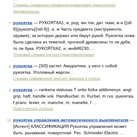
Словарь-справочник терминов нормативно-технической
документации
рукоятка
— РУКОЯТКА1, и, род. мн ток, дат. ткам, ж и {{stl
7
8}}рукоять{{/stl 8}}, и, ж Часть предмета (инструмента,
оружия), за которую держат или берут рукой. Рукоятка ножа
была сделана из тяжелой, прочной древесины то ли дуба,
то ли бука. РУКОЯТКА2, и, мн&#8230; …
Толковый словарь русских существительных
рукоятка
— [3/0] кастет. Аккуратнее, у него с собой
8
рукоятка. Уголовный жаргон …
Cловарь современной лексики, жаргона и сленга
рукоятка
— rankena statusas T sritis fizika atitikmenys: angl.
9
grip; haft; handle vok. Handkurbel, m; Kurbel, m rus. рукоятка,
f pranc. levier, m; manche, m; manette, f …
Fizikos terminų žodynas
рукоятка управления автоматического выключателя
—
10
[Интент] КЛАССИФИКАЦИЯ Рукоятка управления может
быть: рычажная; поворотная. Рис. Schneider Electric …